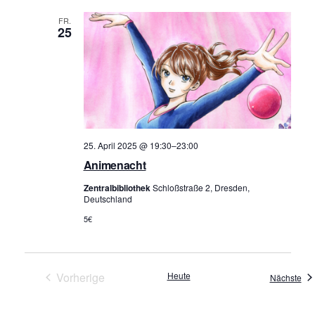
FR.
25
25. April 2025 @ 19:30
–
23:00
Animenacht
Zentralbibliothek
Schloßstraße 2, Dresden,
Deutschland
5€
Vorherige
Heute
Ver
Nächste
Veranstaltungen