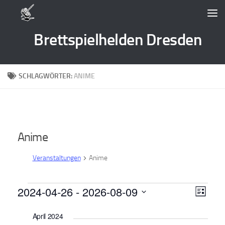
Zum Inhalt springen
Brettspielhelden Dresden
SCHLAGWÖRTER:
ANIME
Anime
Veranstaltungen
Anime
Veranstaltungen
2024-04-26
 - 
2026-08-09
A
V
Liste
e
n
Datum
April 2024
wählen.
r
s