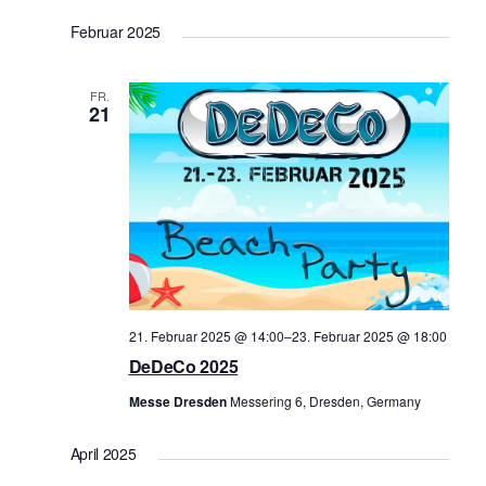
h
i
Februar 2025
t
o
e
n
FR.
n
21
-
N
a
v
i
g
a
21. Februar 2025 @ 14:00
–
23. Februar 2025 @ 18:00
t
DeDeCo 2025
i
Messe Dresden
Messering 6, Dresden, Germany
o
n
April 2025