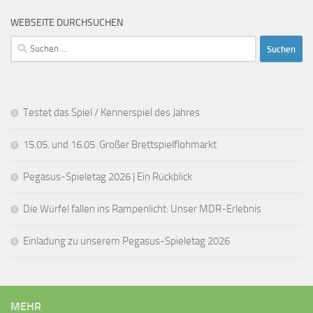
i
a
WEBSEITE DURCHSUCHEN
c
t
Suchen
h
i
nach:
t
o
e
n
Testet das Spiel / Kennerspiel des Jahres
n
-
15.05. und 16.05. Großer Brettspielflohmarkt
N
a
Pegasus-Spieletag 2026 | Ein Rückblick
v
Die Würfel fallen ins Rampenlicht: Unser MDR-Erlebnis
i
g
Einladung zu unserem Pegasus-Spieletag 2026
a
t
i
MEHR