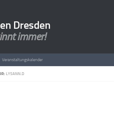
den Dresden
innt immer!
Veranstaltungskalender
OR:
LYSANN.D