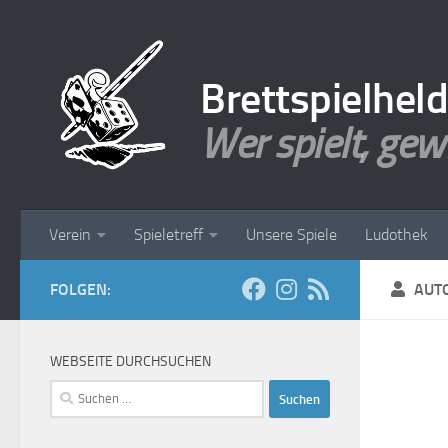
Zum Inhalt springen
Brettspielhel
Wer spielt, gew
Verein
Spieletreff
Unsere Spiele
Ludothek
FOLGEN:
AUT
WEBSEITE DURCHSUCHEN
Suchen
nach: