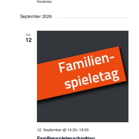
h
Kostenlos
i
t
o
September 2026
e
n
n
SA.
-
12
N
a
v
i
g
a
t
i
o
n
12. September @ 14:30
–
18:00
Familienspielenachmittag