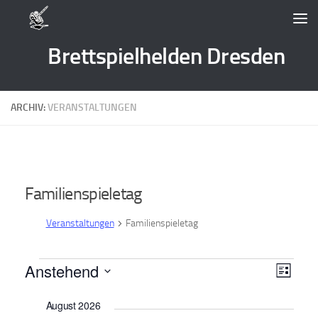
Zum Inhalt springen
Brettspielhelden Dresden
ARCHIV:
VERANSTALTUNGEN
Familienspieletag
Veranstaltungen
Familienspieletag
Veranstaltungen
Anstehend
A
V
Liste
e
n
Datum
August 2026
wählen.
r
s