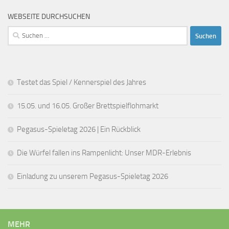
i
a
WEBSEITE DURCHSUCHEN
c
t
Suchen
h
i
nach:
t
o
e
n
Testet das Spiel / Kennerspiel des Jahres
n
-
15.05. und 16.05. Großer Brettspielflohmarkt
N
a
Pegasus-Spieletag 2026 | Ein Rückblick
v
Die Würfel fallen ins Rampenlicht: Unser MDR-Erlebnis
i
g
Einladung zu unserem Pegasus-Spieletag 2026
a
t
i
MEHR