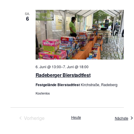
h
i
t
o
SA.
6
e
n
n
-
N
a
v
6. Juni @ 13:00
–
7. Juni @ 18:00
i
Radeberger Bierstadtfest
g
Festgelände Bierstadtfest
Kirchstraße, Radeberg
a
Kostenlos
t
i
o
Vorherige
Heute
Ver
Nächste
n
Veranstaltungen