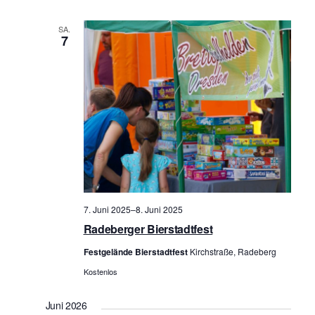
a
i
SA.
n
c
7
s
h
t
t
a
e
l
n
t
-
u
N
n
a
g
7. Juni 2025
–
8. Juni 2025
v
A
Radeberger Bierstadtfest
i
n
Festgelände Bierstadtfest
Kirchstraße, Radeberg
g
s
Kostenlos
i
a
c
t
Juni 2026