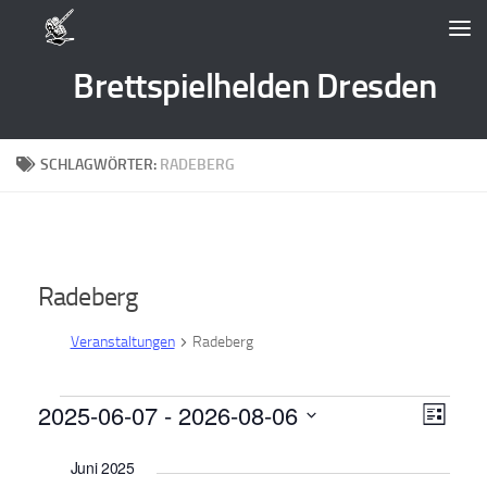
Zum Inhalt springen
Brettspielhelden Dresden
SCHLAGWÖRTER:
RADEBERG
Radeberg
Veranstaltungen
Radeberg
Veranstaltungen
2025-06-07
 - 
2026-08-06
A
V
Liste
e
n
Datum
Juni 2025
wählen.
r
s