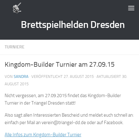
Zum Inhalt springen
Brettspielhelden Dresden
TURNIERE
Kingdom-Builder Turnier am 27.09.15
VON
SANDRA
· VERÖFFENTLICHT
27. AUGUST 2015
· AKTUALISIERT
30.
AUGUST 2015
Nicht vergessen, am 27.09.2015 findet das Kingdom-Builder
Turnier in der Triangel Dresden statt!
Also sagt allen Interessierten Bescheid und meldet euch schnell an:
einfach per Mail an verein@triangel-dd.de oder auf Facebook.
Alle Infos zum Kingdom-Builder Turnier