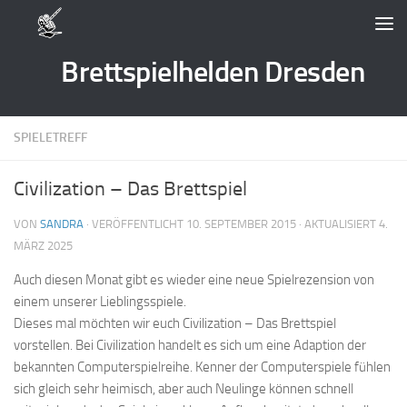
Zum Inhalt springen
Brettspielhelden Dresden
SPIELETREFF
Civilization – Das Brettspiel
VON
SANDRA
· VERÖFFENTLICHT
10. SEPTEMBER 2015
· AKTUALISIERT
4.
MÄRZ 2025
Auch diesen Monat gibt es wieder eine neue Spielrezension von
einem unserer Lieblingsspiele.
Dieses mal möchten wir euch Civilization – Das Brettspiel
vorstellen. Bei Civilization handelt es sich um eine Adaption der
bekannten Computerspielreihe. Kenner der Computerspiele fühlen
sich gleich sehr heimisch, aber auch Neulinge können schnell