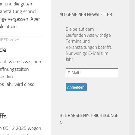
en und die guten
ranstaltung schnell
ALLGEMEINER NEWSLETTER
ange vergessen. Aber
ibt die...
Bleibe auf dem
Laufenden was wichtige
MBER 2025
Termine und
Veranstaltungen betrifft.
nde
Nur wenige E-Mails im
Jahr.
 auf, wie es zwischen
Öffnungszeiten
ber den
es Jahr wird diese
ffs
BEITRAGSBENACHRICHTIGUNGE
N
den 05.12.2025 wegen