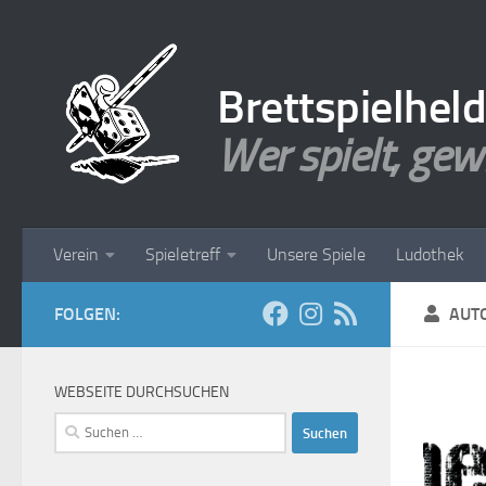
Zum Inhalt springen
Brettspielhel
Wer spielt, gew
Verein
Spieletreff
Unsere Spiele
Ludothek
FOLGEN:
AUT
WEBSEITE DURCHSUCHEN
Suchen
nach: