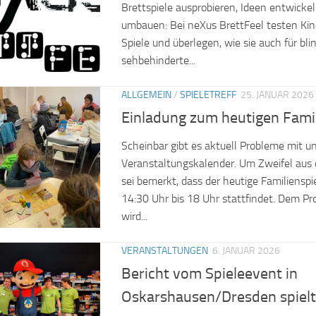
Brettspiele ausprobieren, Ideen entwick
umbauen: Bei neXus BrettFeel testen Kin
Spiele und überlegen, wie sie auch für bli
sehbehinderte...
ALLGEMEIN
/
SPIELETREFF
25. JANUAR 2026
Einladung zum heutigen Famil
Scheinbar gibt es aktuell Probleme mit 
Veranstaltungskalender. Um Zweifel au
sei bemerkt, dass der heutige Familienspi
14:30 Uhr bis 18 Uhr stattfindet. Dem P
wird...
VERANSTALTUNGEN
6. JANUAR 2026
Bericht vom Spieleevent in
Oskarshausen/Dresden spielt