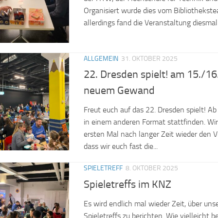
Organisiert wurde dies vom Bibliothekst
allerdings fand die Veranstaltung diesmal 
ALLGEMEIN
31. OKTOBER 2025
22. Dresden spielt! am 15./16
neuem Gewand
Freut euch auf das 22. Dresden spielt! Ab
in einem anderen Format stattfinden. W
ersten Mal nach langer Zeit wieder den V
dass wir euch fast die...
SPIELETREFF
8. OKTOBER 2025
Spieletreffs im KNZ
Es wird endlich mal wieder Zeit, über un
Spieletreffs zu berichten. Wie vielleicht 