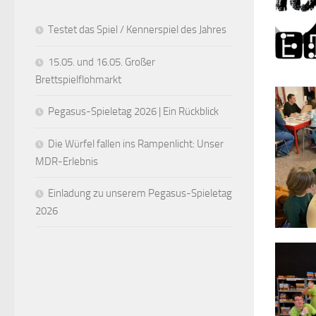
Testet das Spiel / Kennerspiel des Jahres
15.05. und 16.05. Großer
Brettspielflohmarkt
Pegasus-Spieletag 2026 | Ein Rückblick
Die Würfel fallen ins Rampenlicht: Unser
MDR-Erlebnis
Einladung zu unserem Pegasus-Spieletag
2026