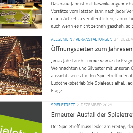
Das neue Jahr ist mittlerweile angebroch
Vorsätze vom letzten Jahr, nach jeder Ve
einen Artikel zu veröffentlichen, schon l
auch wenn es nicht zeitnah geschah, so ble
ALLGEMEIN
/
VERANSTALTUNGEN
24. DEZE
Öffnungszeiten zum Jahrese
Jedes Jahr taucht immer wieder die Frage
Weihnachten und Silvester mit unseren 
aussieht, sei es für den Spieletreff oder a
Ludotheksbetrieb (die Spieleausleihe). Jed
Frage...
SPIELETREFF
2. DEZEMBER 2025
Erneuter Ausfall der Spieletre
Der Spieletreff muss leider am Freitag, 