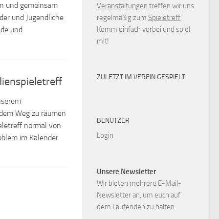
eln und gemeinsam
Veranstaltungen
treffen wir uns
der und Jugendliche
regelmäßig zum
Spieletreff
.
Komm einfach vorbei und spiel
nde und
mit!
ZULETZT IM VEREIN GESPIELT
ienspieletreff
unserem
s dem Weg zu räumen
BENUTZER
eletreff normal von
Login
roblem im Kalender
Unsere Newsletter
Wir bieten mehrere E-Mail-
Newsletter an, um euch auf
dem Laufenden zu halten.