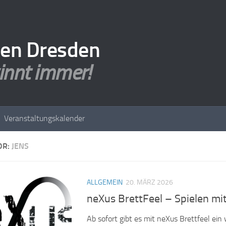
den Dresden
innt immer!
Veranstaltungskalender
OR:
JENS
ALLGEMEIN
20. MÄRZ 2026
neXus BrettFeel – Spielen mit
Ab sofort gibt es mit neXus Brettfeel ein 