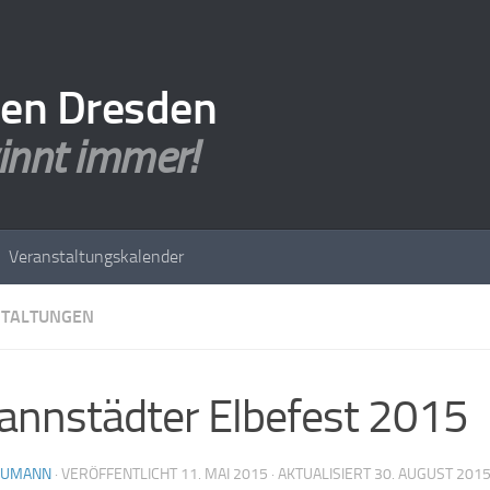
den Dresden
innt immer!
Veranstaltungskalender
TALTUNGEN
annstädter Elbefest 2015
HUMANN
· VERÖFFENTLICHT
11. MAI 2015
· AKTUALISIERT
30. AUGUST 201