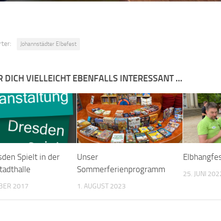
ter:
Johannstädter Elbefest
R DICH VIELLEICHT EBENFALLS INTERESSANT …
den Spielt in der
Unser
Elbhangfe
tadthalle
Sommerferienprogramm
25. JUNI 202
BER 2017
1. AUGUST 2023