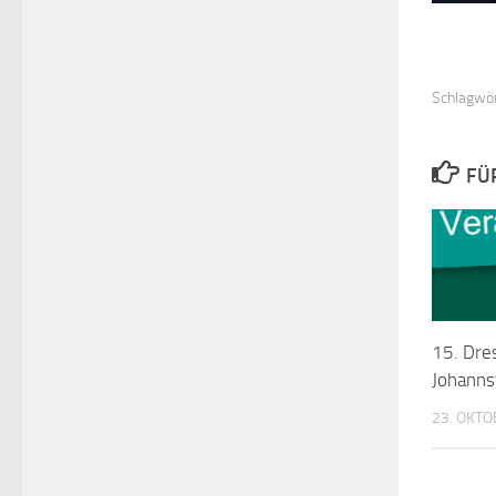
Schlagwör
FÜ
15. Dres
Johanns
23. OKTO