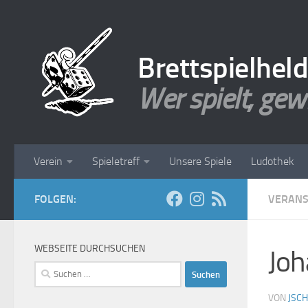
Zum Inhalt springen
Brettspielhel
Wer spielt, gew
Verein
Spieletreff
Unsere Spiele
Ludothek
FOLGEN:
VERANS
WEBSEITE DURCHSUCHEN
Joh
Suchen
nach:
VON
JSC