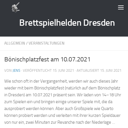
Zum Inhalt springen
Brettspielhelden Dresden
ALLGEMEIN
/
VERANSTALTUNGEN
Bönischplatzfest am 10.07.2021
VON
JENS
· VERÖFFENTLICHT
15. JUNI 2021
· AKTUALISIERT
15. JUNI 2021
Wie schon oft in der Vergangenheit, werden wir auch dieses Jahr
wieder mit beim Bönischplatzfest (natürlich auf dem Bönischplatz
in Dresden) am 10.07.2021 präsent sein. Wir laden von 14
–
18 Uhr
zum Spielen ein und bringen einige unserer Spiele mit, die da
ausprobiert werden können. Aber auch Großspiele wie Quarto
können probiert werden und verleiten mit ihrer kurzen Spieldauer
von nur ein, zwei Minuten zur Revanche nach der Niederlage …