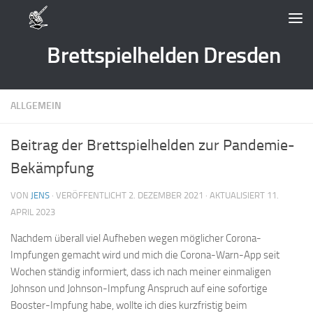
Zum Inhalt springen
Brettspielhelden Dresden
ALLGEMEIN
Beitrag der Brettspielhelden zur Pandemie-
Bekämpfung
VON
JENS
· VERÖFFENTLICHT
2. DEZEMBER 2021
· AKTUALISIERT
11.
APRIL 2023
Nachdem überall viel Aufheben wegen möglicher Corona-
Impfungen gemacht wird und mich die Corona-Warn-App seit
Wochen ständig informiert, dass ich nach meiner einmaligen
Johnson und Johnson-Impfung Anspruch auf eine sofortige
Booster-Impfung habe, wollte ich dies kurzfristig beim