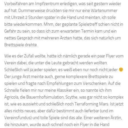
Vorbeifahren am Impfzentrum erledigen, was seit gestern wieder
auf hat. Dummerweise drückten sie mir nur eine Wartenummer
mit Uhrzeit 2 Stunden später in die Hand und meinten, ich solle
bitte wiederkommen. Mhm, der geplante Spieletreff schien nicht in
Gefahr zu sein, so dass ich zum erwarteten Termin kam und ein
nettes Gespräch mit mehreren Ärzten hatte, das sich natürlich um
Brettspiele drehte.
Wie es der Zufall wollte, hatte ich nämlich gerade ein paar Flyer vom
Verein dabei, die unter die Leute gebracht werden wollten.
Schließlich will ja jeder spielen, es weiß eben nur noch nicht jeder
Der junge Arzt meinte auch, gerne komplexere Brettspiele zu
spielen und fragte nach Empfehlungen zum Verschenken. Auf die
Schnelle fielen mir nur meine Klassiker ein, so nannte ich ihm
Agricola, die Bauernhofsimulation, Scythe, was gar nicht so komplex
ist, wie es aussieht und schließlich noch Terraforming Mars. Ist jetzt
alles nichts neues, aber dafür bestimmt auch lieferbar (und im
Vereinsfundus) und tolle Spiele sind das alle. Einer weiteren Ärztin,
die hinzukam, wurde auch schnell noch ein Flyer in die Hand