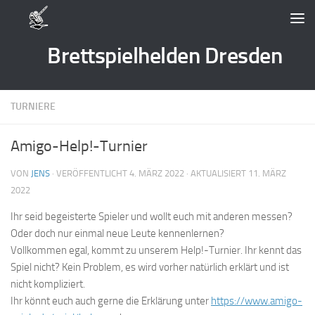
Zum Inhalt springen
Brettspielhelden Dresden
TURNIERE
Amigo-Help!-Turnier
VON
JENS
· VERÖFFENTLICHT
4. MÄRZ 2022
· AKTUALISIERT
11. MÄRZ
2022
Ihr seid begeisterte Spieler und wollt euch mit anderen messen?
Oder doch nur einmal neue Leute kennenlernen?
Vollkommen egal, kommt zu unserem Help!-Turnier. Ihr kennt das
Spiel nicht? Kein Problem, es wird vorher natürlich erklärt und ist
nicht kompliziert.
Ihr könnt euch auch gerne die Erklärung unter
https://www.amigo-