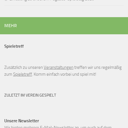
MEHR
Spieletreff
Zusätzlich zu unseren
Veranstaltungen
treffen wir uns regelmäßig
zum
Spieletreff
. Komm einfach vorbei und spiel mit!
ZULETZT IM VEREIN GESPIELT
Unsere Newsletter
Wir bieten mehrere E-Mail-Newsletter an, um euch auf dem