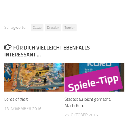
Schlagwörter:
Cacao
Dresden
Turnier
FÜR DICH VIELLEICHT EBENFALLS
INTERESSANT …
Lords of Xidit
Städtebau leicht gemacht:
Machi Koro
13. NOVEMBER 2016
25. OKTOBER 2016