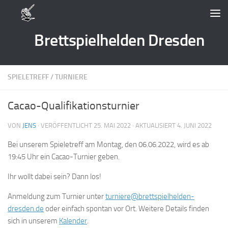
Zum Inhalt springen
Brettspielhelden Dresden
SPIELETREFF
/
TURNIERE
Cacao-Qualifikationsturnier
VON
JENS
· VERÖFFENTLICHT
25. MAI 2022
· AKTUALISIERT
4. JUNI 2022
Bei unserem Spieletreff am Montag, den 06.06.2022, wird es ab
19:45 Uhr ein Cacao-Turnier geben.
Ihr wollt dabei sein? Dann los!
Anmeldung zum Turnier unter
turniere@brettspielhelden-
dresden.de
oder einfach spontan vor Ort. Weitere Details finden
sich in unserem
Kalender
.