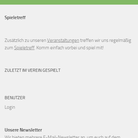
Spieletreff
Zusätzlich zu unseren
Veranstaltungen
treffen wir uns regelmäßig
zum
Spieletreff
. Komm einfach vorbei und spiel mit!
ZULETZT IM VEREIN GESPIELT
BENUTZER
Login
Unsere Newsletter
Wir bieten mehrere E-Mail-Newsletter an, um euch auf dem