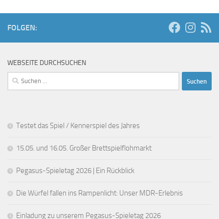
h
i
s
t
o
t
FOLGEN:
e
n
a
n
l
-
WEBSEITE DURCHSUCHEN
t
N
Suchen
a
u
nach:
v
n
i
g
Testet das Spiel / Kennerspiel des Jahres
g
e
a
n
15.05. und 16.05. Großer Brettspielflohmarkt
t
Pegasus-Spieletag 2026 | Ein Rückblick
i
o
Die Würfel fallen ins Rampenlicht: Unser MDR-Erlebnis
n
Einladung zu unserem Pegasus-Spieletag 2026