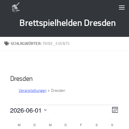
Zum Inhalt springen
Brettspielhelden Dresden
SCHLAGWÖRTER:
TRIBE_EVENTS
Dresden
Veranstaltungen
Dresden
Veranstaltungen
2026-06-01
A
V
Monat
e
n
Datum
K
wählen.
M
MONTAG
D
DIENSTAG
M
MITTWOCH
D
DONNERSTAG
F
FREITAG
S
SAMSTAG
S
SONNTAG
r
s