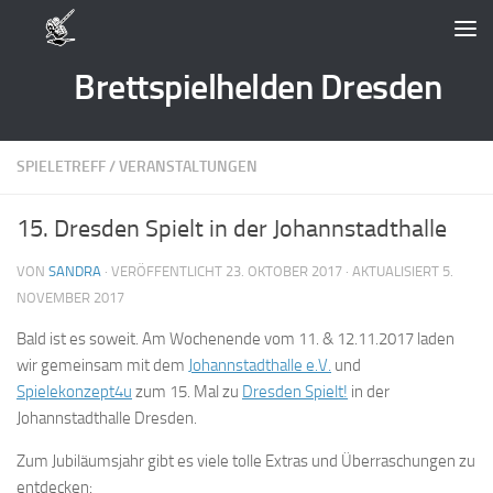
Zum Inhalt springen
Brettspielhelden Dresden
SPIELETREFF
/
VERANSTALTUNGEN
15. Dresden Spielt in der Johannstadthalle
VON
SANDRA
· VERÖFFENTLICHT
23. OKTOBER 2017
· AKTUALISIERT
5.
NOVEMBER 2017
Bald ist es soweit. Am Wochenende vom 11. & 12.11.2017 laden
wir gemeinsam mit dem
Johannstadthalle e.V.
und
Spielekonzept4u
zum 15. Mal zu
Dresden Spielt!
in der
Johannstadthalle Dresden.
Zum Jubiläumsjahr gibt es viele tolle Extras und Überraschungen zu
entdecken: