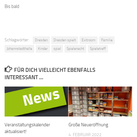
Bis bald
Schlagwörter:
Dresden
Dresden spielt
Exitroom
Familie
Johannstadthalle
Kinder
spiel
Spielenacht
Spieletreff
FÜR DICH VIELLEICHT EBENFALLS
INTERESSANT …
Veranstaltungskalender
Große Neueröffnung
aktualisiert!
4. FEBRUAR 2022