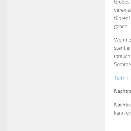
Großes 
vereins
führen!
geben.
Wenn es
steht e
(brauch
Sommers
Termin
Nachtr
Nachtr
kann un