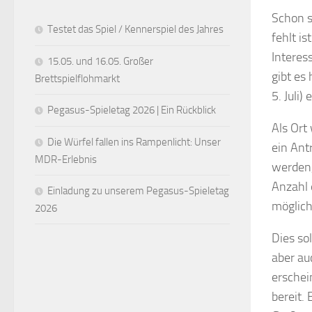
Schon s
Testet das Spiel / Kennerspiel des Jahres
fehlt i
Interes
15.05. und 16.05. Großer
gibt es
Brettspielflohmarkt
5. Juli)
Pegasus-Spieletag 2026 | Ein Rückblick
Als Ort
Die Würfel fallen ins Rampenlicht: Unser
ein Ant
MDR-Erlebnis
werden,
Anzahl 
Einladung zu unserem Pegasus-Spieletag
möglich
2026
Dies so
aber au
erschei
bereit.