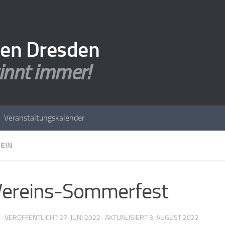
den Dresden
innt immer!
Veranstaltungskalender
EIN
Vereins-Sommerfest
· VERÖFFENTLICHT
27. JUNI 2022
· AKTUALISIERT
3. AUGUST 2022