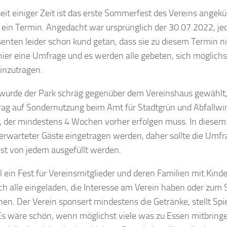
eit einiger Zeit ist das erste Sommerfest des Vereins angek
st ein Termin. Angedacht war ursprünglich der 30.07.2022, je
senten leider schon kund getan, dass sie zu diesem Termin n
 hier eine Umfrage und es werden alle gebeten, sich möglichs
 einzutragen.
 wurde der Park schräg gegenüber dem Vereinshaus gewählt
rag auf Sondernutzung beim Amt für Stadtgrün und Abfallwirt
 der mindestens 4 Wochen vorher erfolgen muss. In diesem
erwarteter Gäste eingetragen werden, daher sollte die Umf
st von jedem ausgefüllt werden.
ll ein Fest für Vereinsmitglieder und deren Familien mit Kind
ch alle eingeladen, die Interesse am Verein haben oder zum S
nen. Der Verein sponsert mindestens die Getränke, stellt Spi
 Es wäre schön, wenn möglichst viele was zu Essen mitbring