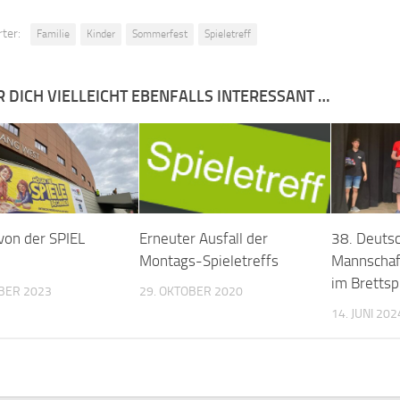
ter:
Familie
Kinder
Sommerfest
Spieletreff
R DICH VIELLEICHT EBENFALLS INTERESSANT …
 von der SPIEL
Erneuter Ausfall der
38. Deuts
Montags-Spieletreffs
Mannschaf
im Brettsp
BER 2023
29. OKTOBER 2020
14. JUNI 202