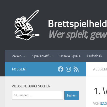
Zum Inhalt springen
Brettspielhel
Wer spielt, gew
Verein
Spieletreff
Unsere Spiele
Ludothek
FOLGEN:
ALLGEM
WEBSEITE DURCHSUCHEN
1. 
Suchen
nach:
VON
JENS