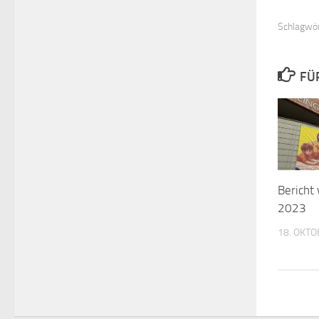
Schlagwör
FÜ
Bericht
2023
18. OKTO