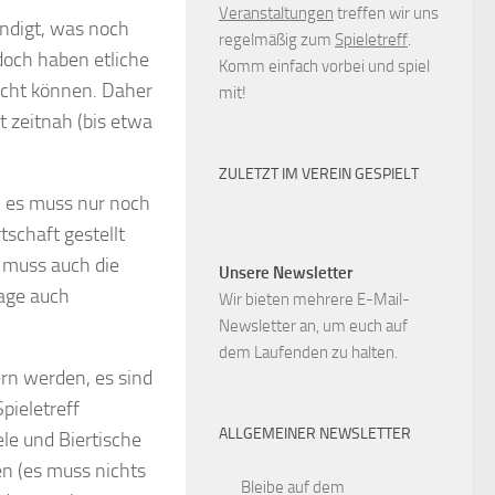
Veranstaltungen
treffen wir uns
ündigt, was noch
regelmäßig zum
Spieletreff
.
doch haben etliche
Komm einfach vorbei und spiel
icht können. Daher
mit!
t zeitnah (bis etwa
ZULETZT IM VEREIN GESPIELT
, es muss nur noch
schaft gestellt
 muss auch die
Unsere Newsletter
rage auch
Wir bieten mehrere E-Mail-
Newsletter an, um euch auf
dem Laufenden zu halten.
ern werden, es sind
pieletreff
ALLGEMEINER NEWSLETTER
ele und Biertische
en (es muss nichts
Bleibe auf dem