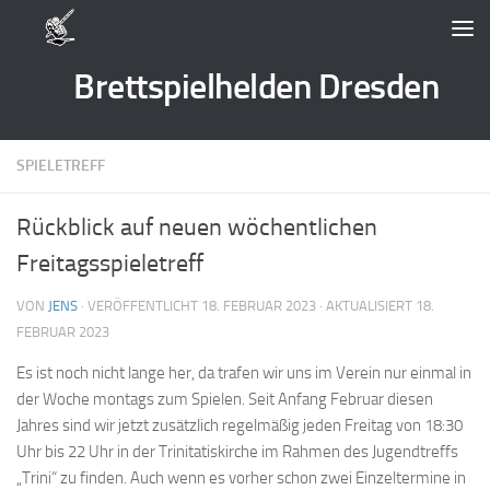
Zum Inhalt springen
Brettspielhelden Dresden
SPIELETREFF
Rückblick auf neuen wöchentlichen
Freitagsspieletreff
VON
JENS
· VERÖFFENTLICHT
18. FEBRUAR 2023
· AKTUALISIERT
18.
FEBRUAR 2023
Es ist noch nicht lange her, da trafen wir uns im Verein nur einmal in
der Woche montags zum Spielen. Seit Anfang Februar diesen
Jahres sind wir jetzt zusätzlich regelmäßig jeden Freitag von 18:30
Uhr bis 22 Uhr in der Trinitatiskirche im Rahmen des Jugendtreffs
„Trini“ zu finden. Auch wenn es vorher schon zwei Einzeltermine in