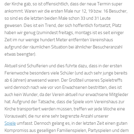
der Kirche gab, so ist offensichtlich, dass der neue Termin super
ankommt. Waren wir die ersten Male nur 12, 19 bzw. 16 Besucher,
so sind es die letzten beiden Male schon 33 und 31 Leute
gewesen. Dies ist ein Trend, der sich hoffentlich fortsetzt, Platz
haben wir genug (zumindest freitags, montags ist es seit einiger
Zeit im nur wenige hundert Meter entfernten Vereinshaus
aufgrund der räumlichen Situation bei ähnlicher Besucheranzahl
etwas beengter).
Aktuell sind Schulferien und dies führte dazu, dass in der ersten
Ferienwoche besonders viele Schüler (und auch sehr junge bereits
ab 6 Jahren) anwesend waren. Der Großteil unseres Spieletreffs
wird dennoch nach wie vor von Erwachsenen bestritten, dies ist
auch kein Wunder, da der Verein aktuell nur erwachsene Mitglieder
hat. Aufgrund der Tatsache, dass die Spiele vom Vereinshaus zur
Kirche transportiert werden müssen, treffen wir jede Woche eine
Vorauswahl, die nur eine sehr begrenzte Anzahl unserer
Spiele
umfasst. Dennoch gelang es, in der letzten Zeit einen guten
Kompromiss aus geselligen Familienspielen, Partyspielen und dem