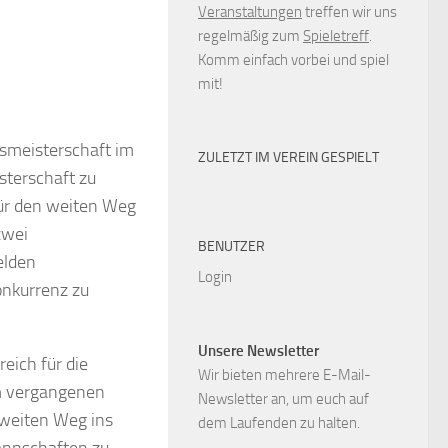
Veranstaltungen
treffen wir uns
regelmäßig zum
Spieletreff
.
Komm einfach vorbei und spiel
mit!
smeisterschaft im
ZULETZT IM VEREIN GESPIELT
isterschaft zu
für den weiten Weg
zwei
BENUTZER
elden
Login
nkurrenz zu
Unsere Newsletter
eich für die
Wir bieten mehrere E-Mail-
am vergangenen
Newsletter an, um euch auf
 weiten Weg ins
dem Laufenden zu halten.