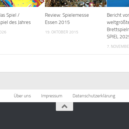
as Spiel /
Review: Spielemesse
Bericht vo
piel des Jahres
Essen 2015
weltgrößt
Brettspie
2026
19. OKTOBER 2015
SPIEL 202
7. NOVEMBE
Über uns
Impressum
Datenschutzerklärung