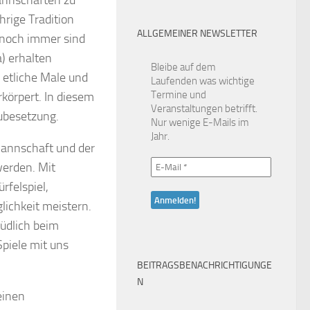
annschaften zu
hrige Tradition
ALLGEMEINER NEWSLETTER
 noch immer sind
) erhalten
Bleibe auf dem
 etliche Male und
Laufenden was wichtige
Termine und
rkörpert. In diesem
Veranstaltungen betrifft.
eubesetzung.
Nur wenige E-Mails im
Jahr.
Mannschaft und der
werden. Mit
rfelspiel,
lichkeit meistern.
üdlich beim
Spiele mit uns
BEITRAGSBENACHRICHTIGUNGE
N
einen