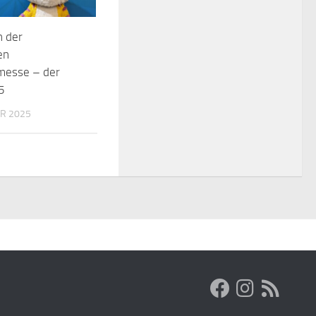
n der
en
lmesse – der
5
R 2025