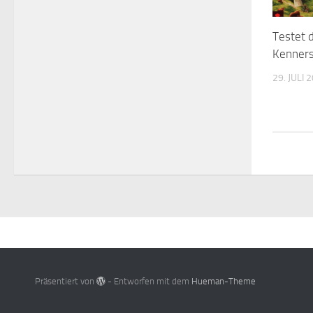
Testet d
Kenners
29. JULI 
Präsentiert von
- Entworfen mit dem
Hueman-Theme