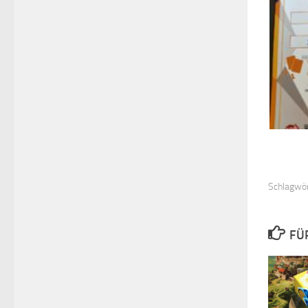
Schlagwör
FÜ