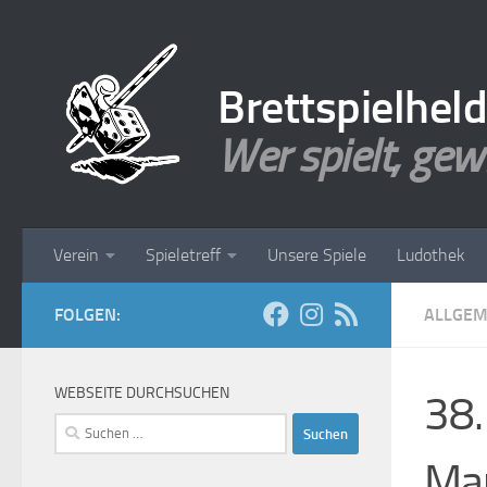
Zum Inhalt springen
Brettspielhel
Wer spielt, gew
Verein
Spieletreff
Unsere Spiele
Ludothek
FOLGEN:
ALLGEM
WEBSEITE DURCHSUCHEN
38.
Suchen
nach:
Man