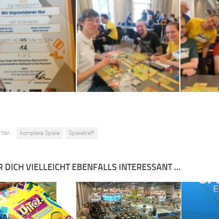
ter:
komplexe Spiele
Spieletreff
R DICH VIELLEICHT EBENFALLS INTERESSANT …