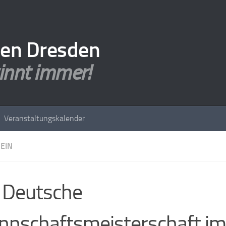
den Dresden
innt immer!
Veranstaltungskalender
EIN
 Deutsche
nschaftsmeisterschaft im