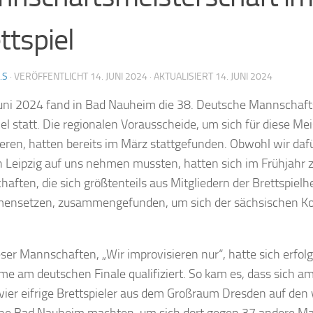
ttspiel
.S
· VERÖFFENTLICHT
14. JUNI 2024
· AKTUALISIERT
14. JUNI 2024
uni 2024 fand in Bad Nauheim die 38. Deutsche Mannschaft
iel statt. Die regionalen Vorausscheide, um sich für diese Me
zieren, hatten bereits im März stattgefunden. Obwohl wir da
h Leipzig auf uns nehmen mussten, hatten sich im Frühjahr 
aften, die sich größtenteils aus Mitgliedern der Brettspielh
ensetzen, zusammengefunden, um sich der sächsischen Ko
eser Mannschaften, „Wir improvisieren nur“, hatte sich erfolgr
me am deutschen Finale qualifiziert. So kam es, dass sich 
 vier eifrige Brettspieler aus dem Großraum Dresden auf den