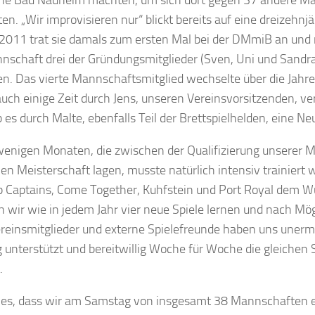
he Bad Nauheim machten, um sich dort gegen 37 andere M
en. „Wir improvisieren nur“ blickt bereits auf eine dreizehnjä
 2011 trat sie damals zum ersten Mal bei der DMmiB an und
nschaft drei der Gründungsmitglieder (Sven, Uni und Sandra
en. Das vierte Mannschaftsmitglied wechselte über die Jahre
uch einige Zeit durch Jens, unseren Vereinsvorsitzenden, ve
b es durch Malte, ebenfalls Teil der Brettspielhelden, eine N
wenigen Monaten, die zwischen der Qualifizierung unserer 
en Meisterschaft lagen, musste natürlich intensiv trainiert 
p Captains, Come Together, Kuhfstein und Port Royal dem Wü
 wir wie in jedem Jahr vier neue Spiele lernen und nach Mög
ereinsmitglieder und externe Spielefreunde haben uns unerm
g unterstützt und bereitwillig Woche für Woche die gleichen 
.
es, dass wir am Samstag von insgesamt 38 Mannschaften 