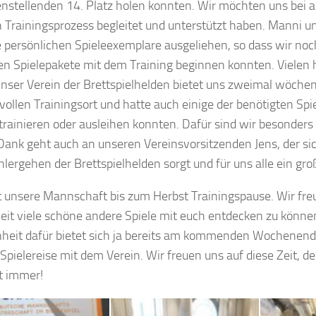
enstellenden 14. Platz holen konnten. Wir möchten uns bei a
 Trainingsprozess begleitet und unterstützt haben. Manni 
e persönlichen Spieleexemplare ausgeliehen, so dass wir noc
llen Spielepakete mit dem Training beginnen konnten. Vielen
Unser Verein der Brettspielhelden bietet uns zweimal wöchen
ollen Trainingsort und hatte auch einige der benötigten Spiel
 trainieren oder ausleihen konnten. Dafür sind wir besonders
Dank geht auch an unseren Vereinsvorsitzenden Jens, der s
lergehen der Brettspielhelden sorgt und für uns alle ein gro
 unsere Mannschaft bis zum Herbst Trainingspause. Wir freu
Zeit viele schöne andere Spiele mit euch entdecken zu können
heit dafür bietet sich ja bereits am kommenden Wochenend
 Spielereise mit dem Verein. Wir freuen uns auf diese Zeit, de
t immer!