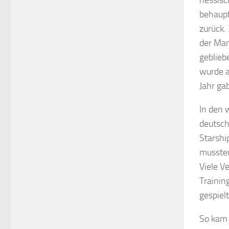
hessisc
behaupt
zurück.
der Man
geblieb
wurde a
Jahr ga
In den 
deutsch
Starshi
mussten
Viele V
Trainin
gespielt
So kam 