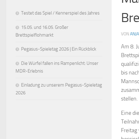
Bre
Testet das Spiel / Kennerspiel des Jahres
15.05. und 16.05. Großer
VON
ANJA
Brettspielflohmarkt
Am 8. J
Pegasus-Spieletag 2026 | Ein Rückblick
Brettsp
Die Würfel fallen ins Rampenlicht: Unser
qualifi
MDR-Erlebnis
bis nac
Mannsch
Einladung zu unserem Pegasus-Spieletag
zusamm
2026
stellen.
Eine di
Teilnah
Freitag