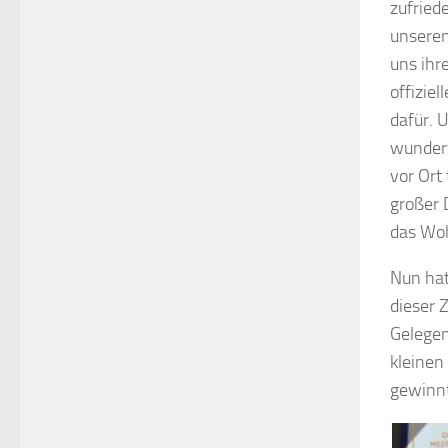
zufried
unseren
uns ihr
offizie
dafür. 
wunderv
vor Ort
großer 
das Woh
Nun hat
dieser 
Gelegen
kleinen
gewinn