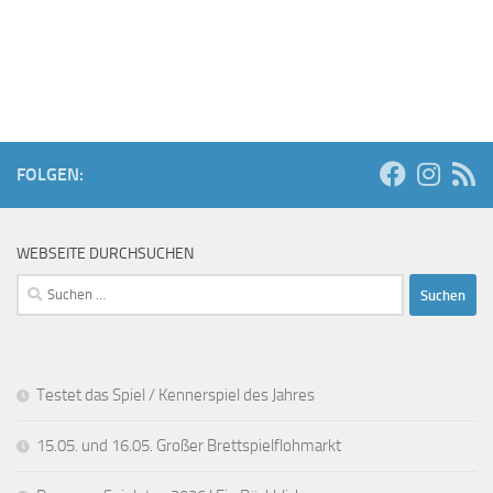
h
i
s
t
o
t
e
n
a
n
l
-
t
N
FOLGEN:
a
u
v
n
WEBSEITE DURCHSUCHEN
i
g
Suchen
g
e
nach:
a
n
t
i
Testet das Spiel / Kennerspiel des Jahres
o
15.05. und 16.05. Großer Brettspielflohmarkt
n