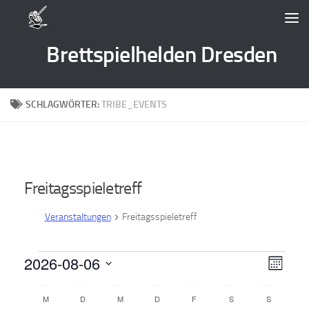
Zum Inhalt springen
Brettspielhelden Dresden
SCHLAGWÖRTER:
TRIBE_EVENTS
Freitagsspieletreff
Veranstaltungen
Freitagsspieletreff
Veranstaltungen
2026-08-06
A
V
Monat
e
n
Datum
K
wählen.
M
MONTAG
D
DIENSTAG
M
MITTWOCH
D
DONNERSTAG
F
FREITAG
S
SAMSTAG
S
SONNTAG
r
s