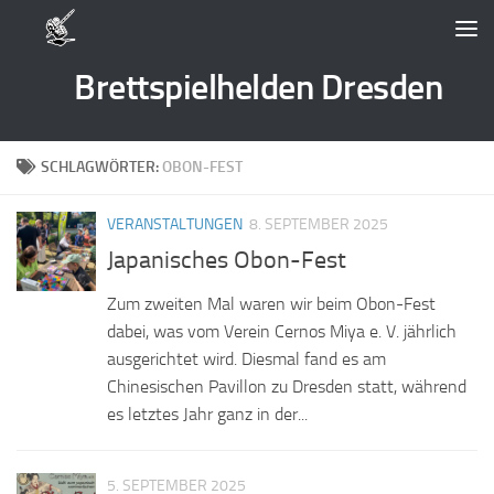
Zum Inhalt springen
Brettspielhelden Dresden
SCHLAGWÖRTER:
OBON-FEST
VERANSTALTUNGEN
8. SEPTEMBER 2025
Japanisches Obon-Fest
Zum zweiten Mal waren wir beim Obon-Fest
dabei, was vom Verein Cernos Miya e. V. jährlich
ausgerichtet wird. Diesmal fand es am
Chinesischen Pavillon zu Dresden statt, während
es letztes Jahr ganz in der...
5. SEPTEMBER 2025