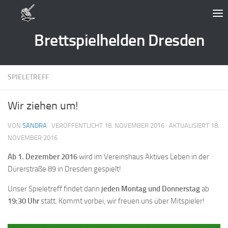
Zum Inhalt springen
Brettspielhelden Dresden
SPIELETREFF
Wir ziehen um!
VON
SANDRA
· VERÖFFENTLICHT
18. NOVEMBER 2016
· AKTUALISIERT
18.
NOVEMBER 2016
Ab 1. Dezember 2016
wird im Vereinshaus Aktives Leben in der
Dürerstraße 89 in Dresden gespielt!
Unser Spieletreff findet dann
jeden Montag und Donnerstag
ab
19:30 Uhr
statt. Kommt vorbei, wir freuen uns über Mitspieler!