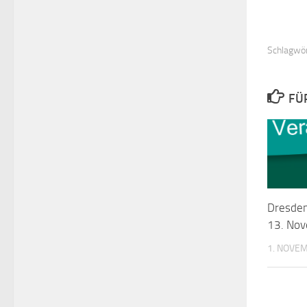
Schlagwör
FÜ
Dresden
13. No
1. NOVE