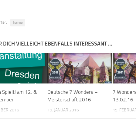
ter:
Turnier
R DICH VIELLEICHT EBENFALLS INTERESSANT …
 Spielt! am 12. &
Deutsche 7 Wonders –
7 Wonders
vember
Meisterschaft 2016
13.02.16
MBER 2016
19. JANUAR 2016
15. FEBRUA