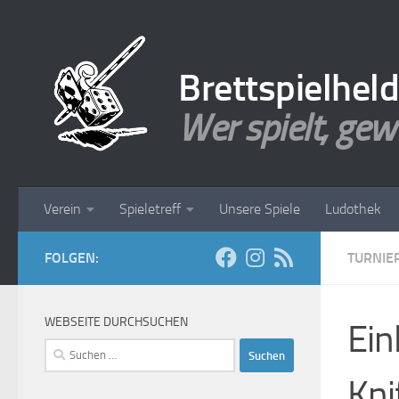
Zum Inhalt springen
Brettspielhel
Wer spielt, gew
Verein
Spieletreff
Unsere Spiele
Ludothek
FOLGEN:
TURNIE
WEBSEITE DURCHSUCHEN
Ein
Suchen
nach:
Kni