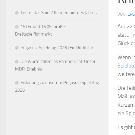
Testet das Spiel / Kennerspiel des Jahres
VON
JENS
Am 22.0
15.05. und 16.05. Großer
Brettspielflohmarkt
statt. 
Glück de
Pegasus-Spieletag 2026 | Ein Rückblick
Wenn ih
Die Würfel fallen ins Rampenlicht: Unser
Spieletr
MDR-Erlebnis
weitere
Einladung zu unserem Pegasus-Spieletag
Die Tei
2026
Mail un
Kurzem 
ein Spi
Es gibt