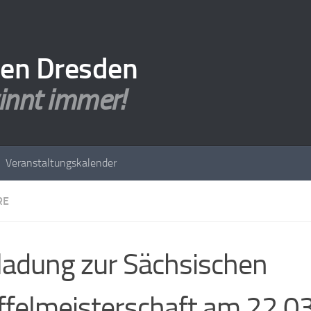
den Dresden
innt immer!
Veranstaltungskalender
RE
ladung zur Sächsischen
ffelmeisterschaft am 22.0