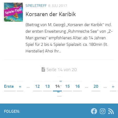
SPIELETREFF
8. JULI 2017
Korsaren der Karibik
(Beitrag von M. Georgi) „Korsaren der Karibik“ incl.
der ersten Erweiterung „Ruhmreiche See“ von „Z-
Man games“ empfohlenes Alter: ab 14 Jahren
Spiel für 2 bis 4 Spieler Spielzeit: ca. 180min (lt.
Hersteller) Ahoi Ihr...
Seite 14 von 20
«
Erste
«
...
12
13
14
15
16
...
20
...
»
»
FOLGEN: