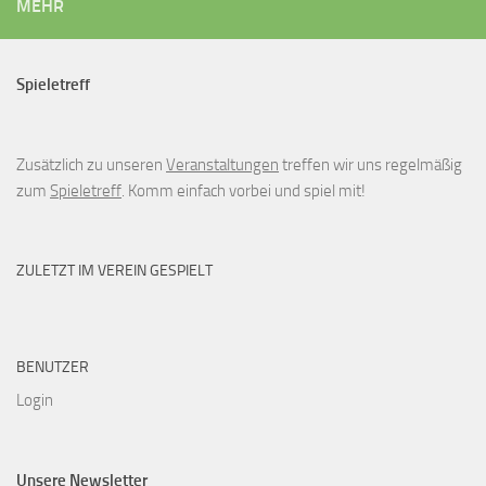
MEHR
Spieletreff
Zusätzlich zu unseren
Veranstaltungen
treffen wir uns regelmäßig
zum
Spieletreff
. Komm einfach vorbei und spiel mit!
ZULETZT IM VEREIN GESPIELT
BENUTZER
Login
Unsere Newsletter