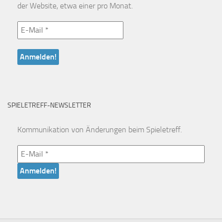
der Website, etwa einer pro Monat.
SPIELETREFF-NEWSLETTER
Kommunikation von Änderungen beim Spieletreff.